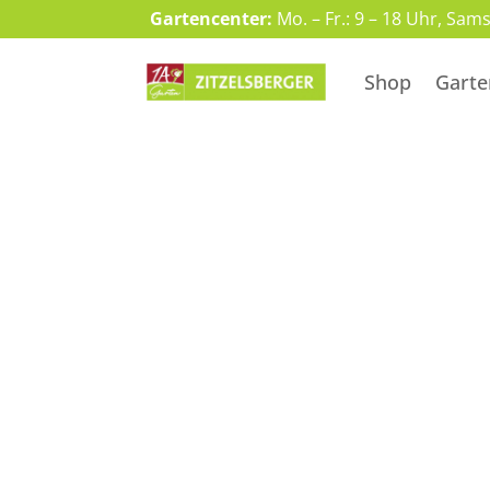
Gartencenter:
Mo. – Fr.: 9 – 18 Uhr, Sam
Shop
Garte