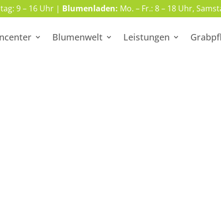
stag: 9 – 16 Uhr |
Blumenladen:
Mo. – Fr.: 8 – 18 Uhr, Samst
ncenter
Blumenwelt
Leistungen
Grabpf